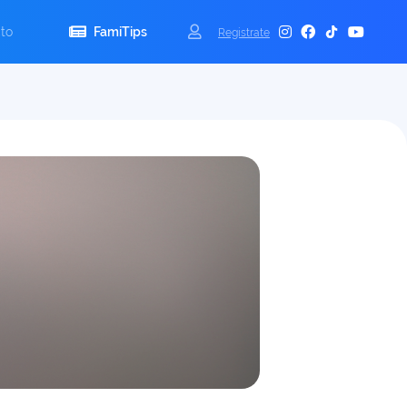
to
FamiTips
Registrate