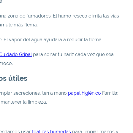
a.
na zona de fumadores. El humo reseca e irrita las vías
cumule más flema.
 El vapor del agua ayudará a reducir la flema.
Cuidado Gripal
para sonar tu nariz cada vez que sea
e moco.
os útiles
limpiar secreciones, ten a mano
papel higiénico
Familia:
y mantener la limpieza.
omendamos usar
toallitas húmedas
para limpiar manos y