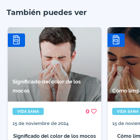
También puedes ver
Significado del color de los
mocos
Cómo limpi
0
VIDA SANA
VIDA SANA
15 de noviembre de 2024
15 de novie
Significado del color de los mocos
Cómo limp