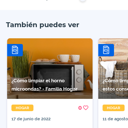
También puedes ver
¿Cómo limpiar el horno
¿Cómo limp
microondas? - Familia Hogar
estos cons
0
HOGAR
HOGAR
17 de junio de 2022
11 de agost